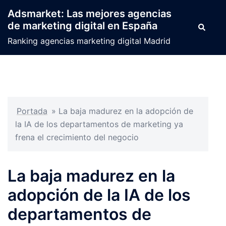
Saltar
Adsmarket: Las mejores agencias
al
de marketing digital en España
Buscar
contenido
Ranking agencias marketing digital Madrid
Portada
»
La baja madurez en la adopción de
la IA de los departamentos de marketing ya
frena el crecimiento del negocio
La baja madurez en la
adopción de la IA de los
departamentos de