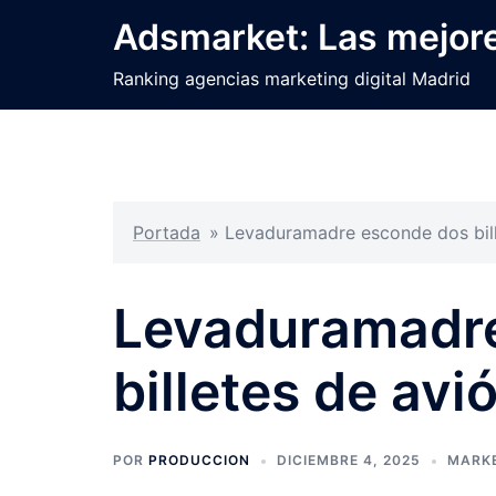
Saltar
Adsmarket: Las mejore
al
contenido
Ranking agencias marketing digital Madrid
Portada
»
Levaduramadre esconde dos bill
Levaduramadr
billetes de avi
POR
PRODUCCION
DICIEMBRE 4, 2025
MARKE