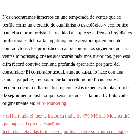
Nos encontramos inmersos en una temporada de ventas que se
perfila como un ejercicio de equilibrismo psicológico y económico
para el sector minorista. La realidad a la que se enfrentan hoy día los
profesionales del marketing dibuja un escenario aparentemente
contradictorio: los pronósticos macroeconómicos sugieren que las
ventas minoristas globales alcanzarán máximos históricos, pero esta
cifra récord convive con una profunda aprensión por parte del
consumidor.El comprador actual, aunque gasta, lo hace con una
cautela palpable, motivado por la incertidumbre financiera y el
recuerdo de una inflación hecho, encuestas recientes de plataformas
de seguimiento post-compra señalan que casi la mitad…Publicado
originalmente en:
Puro Marketing
Navegación
Así ha fijado el juez la histórica multa de 479 M€ que Meta tendrá
de
que pagar a la prensa española
entradas
Icelandair reta a las teorías conspirativas sobre si Islandia es real (y