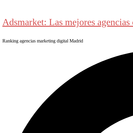
Saltar
al
Adsmarket: Las mejores agencias 
contenido
Ranking agencias marketing digital Madrid
Buscar