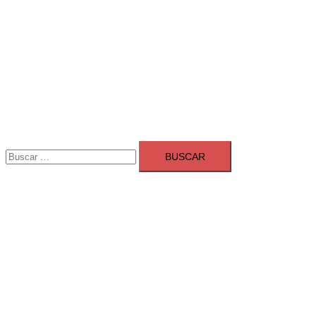
Buscar:
Adsmarket: Las mejores agencias 
Ranking agencias marketing digital Madrid
Cerrar
menú