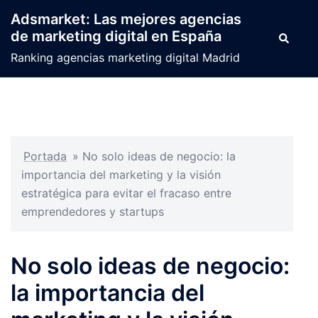
Saltar
Adsmarket: Las mejores agencias
al
de marketing digital en España
Buscar
contenido
Ranking agencias marketing digital Madrid
Portada
»
No solo ideas de negocio: la
importancia del marketing y la visión
estratégica para evitar el fracaso entre
emprendedores y startups
No solo ideas de negocio:
la importancia del