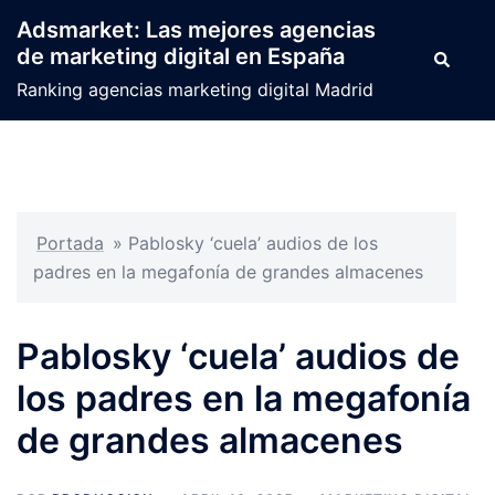
Saltar
Adsmarket: Las mejores agencias
al
de marketing digital en España
Buscar
contenido
Ranking agencias marketing digital Madrid
Portada
»
Pablosky ‘cuela’ audios de los
padres en la megafonía de grandes almacenes
Pablosky ‘cuela’ audios de
los padres en la megafonía
de grandes almacenes