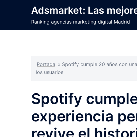
Saltar
Adsmarket: Las mejore
al
contenido
Ranking agencias marketing digital Madrid
Portada
»
Spotify cumple 20 años con una 
los usuarios
Spotify cumpl
experiencia pe
revive el histo