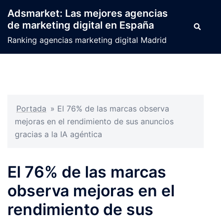
Saltar
Adsmarket: Las mejores agencias
al
de marketing digital en España
Buscar
contenido
Ranking agencias marketing digital Madrid
Portada
»
El 76% de las marcas observa
mejoras en el rendimiento de sus anuncios
gracias a la IA agéntica
El 76% de las marcas
observa mejoras en el
rendimiento de sus