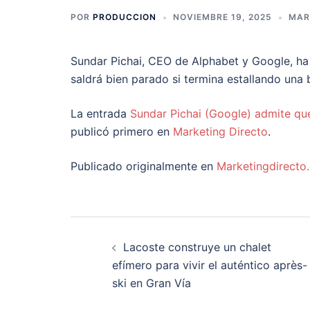
POR
PRODUCCION
NOVIEMBRE 19, 2025
MAR
Sundar Pichai, CEO de Alphabet y Google, ha 
saldrá bien parado si termina estallando una 
La entrada
Sundar Pichai (Google) admite que
publicó primero en
Marketing Directo
.
Publicado originalmente en
Marketingdirecto
Navegación
Lacoste construye un chalet
de
efímero para vivir el auténtico après-
ski en Gran Vía
entradas