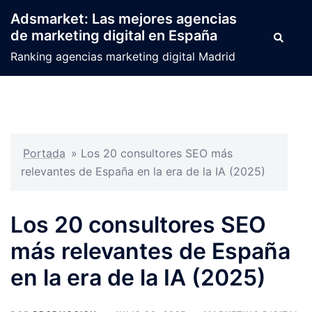
Saltar
Adsmarket: Las mejores agencias
al
de marketing digital en España
Buscar
contenido
Ranking agencias marketing digital Madrid
Portada
»
Los 20 consultores SEO más
relevantes de España en la era de la IA (2025)
Los 20 consultores SEO
más relevantes de España
en la era de la IA (2025)