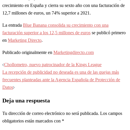
crecimiento en España y cierra su sexto año con una facturación de
12,7 millones de euros, un 74% superior a 2021.
La entrada
Blue Banana consolida su crecimiento con una
facturación superior a los 12,5 millones de euros
se publicó primero
en
Marketing Directo
.
Publicado originalmente en
Marketingdirecto.com
Navegación
Chollometro, nuevo patrocinador de la Kings League
de
La recepción de publicidad no deseada es una de las quejas más
entradas
frecuentes planteadas ante la Agencia Española de Protección de
Datos
Deja una respuesta
Tu dirección de correo electrónico no será publicada.
Los campos
obligatorios están marcados con
*