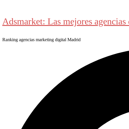
Saltar
al
Adsmarket: Las mejores agencias 
contenido
Ranking agencias marketing digital Madrid
Buscar