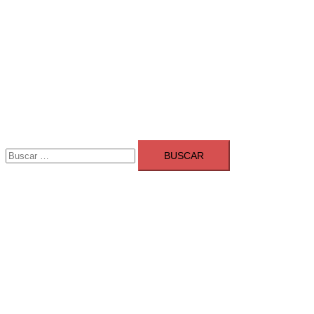
Buscar:
Adsmarket: Las mejores agencias 
Ranking agencias marketing digital Madrid
Cerrar
menú