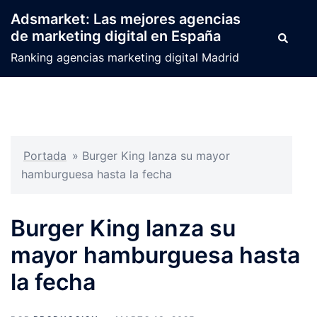
Saltar
Adsmarket: Las mejores agencias
al
de marketing digital en España
Buscar
contenido
Ranking agencias marketing digital Madrid
Portada
»
Burger King lanza su mayor
hamburguesa hasta la fecha
Burger King lanza su
mayor hamburguesa hasta
la fecha