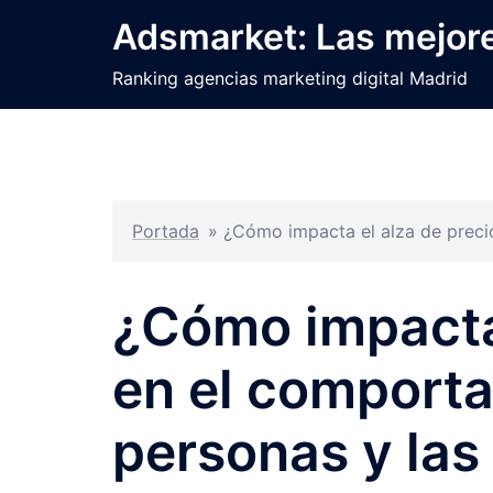
Saltar
Adsmarket: Las mejore
al
contenido
Ranking agencias marketing digital Madrid
Portada
»
¿Cómo impacta el alza de preci
¿Cómo impacta 
en el comporta
personas y las