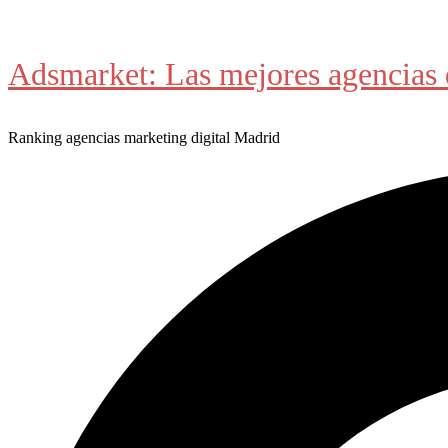
Saltar
al
Adsmarket: Las mejores agencias 
contenido
Ranking agencias marketing digital Madrid
Buscar