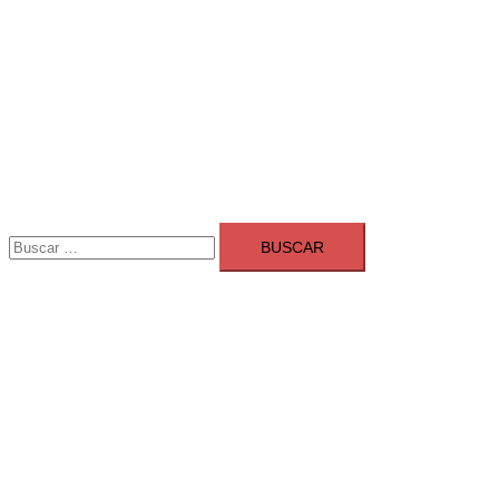
Buscar:
Adsmarket: Las mejores agencias 
Ranking agencias marketing digital Madrid
Cerrar
menú