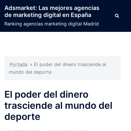
Saltar
Adsmarket: Las mejores agencias
al
de marketing digital en España
Buscar
contenido
Ranking agencias marketing digital Madrid
Portada
»
El poder del dinero trasciende al
mundo del deporte
El poder del dinero
trasciende al mundo del
deporte