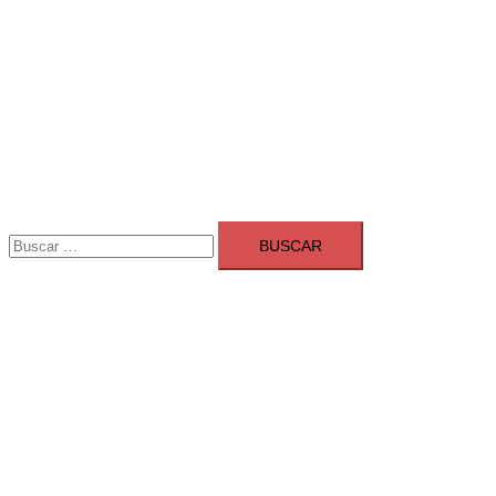
Buscar:
Adsmarket: Las mejores agencias 
Ranking agencias marketing digital Madrid
Cerrar
menú