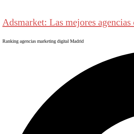
Saltar
al
Adsmarket: Las mejores agencias 
contenido
Ranking agencias marketing digital Madrid
Buscar