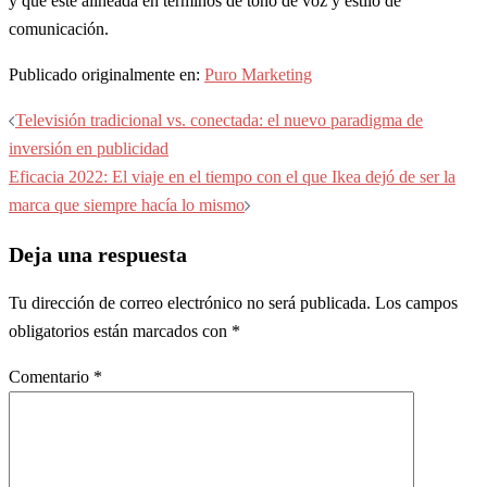
y que esté alineada en términos de tono de voz y estilo de
comunicación.
Publicado originalmente en:
Puro Marketing
Navegación
Televisión tradicional vs. conectada: el nuevo paradigma de
de
inversión en publicidad
entradas
Eficacia 2022: El viaje en el tiempo con el que Ikea dejó de ser la
marca que siempre hacía lo mismo
Deja una respuesta
Tu dirección de correo electrónico no será publicada.
Los campos
obligatorios están marcados con
*
Comentario
*