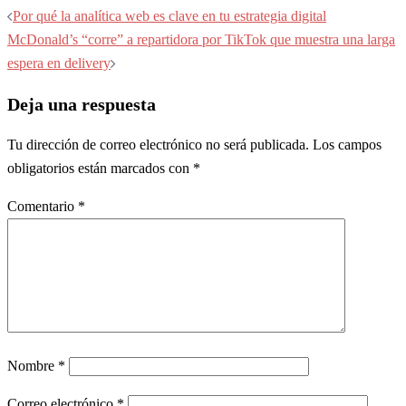
Navegación
Por qué la analítica web es clave en tu estrategia digital
de
McDonald’s “corre” a repartidora por TikTok que muestra una larga
entradas
espera en delivery
Deja una respuesta
Tu dirección de correo electrónico no será publicada.
Los campos
obligatorios están marcados con
*
Comentario
*
Nombre
*
Correo electrónico
*