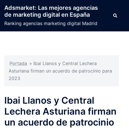
Saltar
Adsmarket: Las mejores agencias
al
de marketing digital en España
Buscar
contenido
Ranking agencias marketing digital Madrid
Portada
»
Ibai Llanos y Central Lechera
Asturiana firman un acuerdo de patrocinio para
2023
Ibai Llanos y Central
Lechera Asturiana firman
un acuerdo de patrocinio