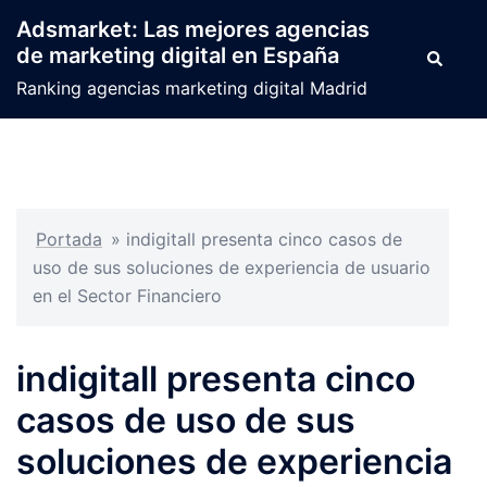
Saltar
Adsmarket: Las mejores agencias
al
de marketing digital en España
Buscar
contenido
Ranking agencias marketing digital Madrid
Portada
»
indigitall presenta cinco casos de
uso de sus soluciones de experiencia de usuario
en el Sector Financiero
indigitall presenta cinco
casos de uso de sus
soluciones de experiencia