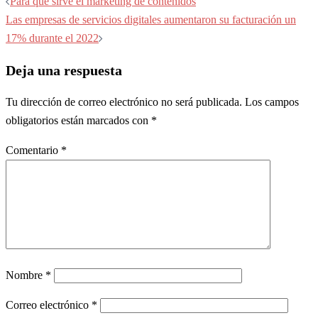
Navegación
Para qué sirve el marketing de contenidos
de
Las empresas de servicios digitales aumentaron su facturación un
entradas
17% durante el 2022
Deja una respuesta
Tu dirección de correo electrónico no será publicada.
Los campos
obligatorios están marcados con
*
Comentario
*
Nombre
*
Correo electrónico
*