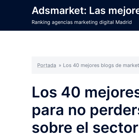
Saltar
Adsmarket: Las mejore
al
contenido
Ranking agencias marketing digital Madrid
Portada
»
Los 40 mejores blogs de market
Los 40 mejores
para no perde
sobre el sector