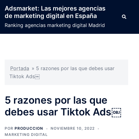
Saltar
Adsmarket: Las mejores agencias
al
de marketing digital en España
Buscar
contenido
Ranking agencias marketing digital Madrid
Portada
»
5 razones por las que debes usar
Tiktok Ads￼
5 razones por las que
debes usar Tiktok Ads￼
POR
PRODUCCION
NOVIEMBRE 10, 2022
MARKETING DIGITAL