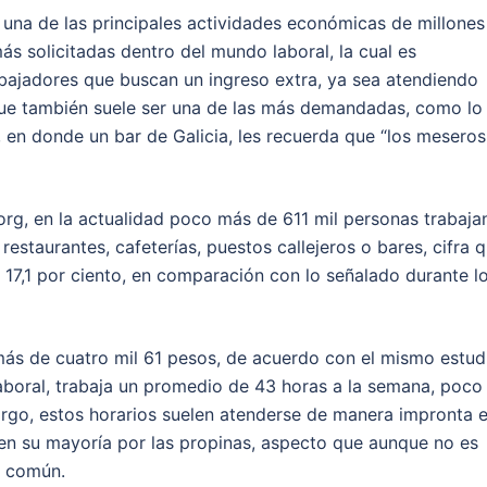
es una de las principales actividades económicas de millones
ás solicitadas dentro del mundo laboral, la cual es
abajadores que buscan un ingreso extra, ya sea atendiendo
nque también suele ser una de las más demandadas, como lo
, en donde un bar de Galicia, les recuerda que “los meseros
rg, en la actualidad poco más de 611 mil personas trabaja
staurantes, cafeterías, puestos callejeros o bares, cifra 
17,1 por ciento, en comparación con lo señalado durante l
ás de cuatro mil 61 pesos, de acuerdo con el mismo estud
aboral, trabaja un promedio de 43 horas a la semana, poco
argo, estos horarios suelen atenderse de manera impronta 
n su mayoría por las propinas, aspecto que aunque no es
d común.