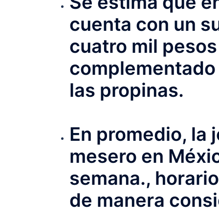
Se estima que e
cuenta con un s
cuatro mil pesos
complementado 
las propinas.
En promedio, la 
mesero en Méxic
semana., horari
de manera consi