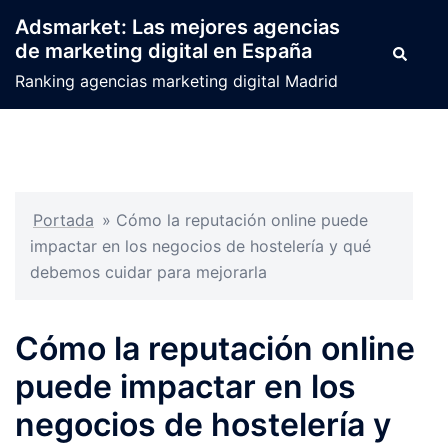
Saltar
Adsmarket: Las mejores agencias
al
de marketing digital en España
Buscar
contenido
Ranking agencias marketing digital Madrid
Portada
»
Cómo la reputación online puede
impactar en los negocios de hostelería y qué
debemos cuidar para mejorarla
Cómo la reputación online
puede impactar en los
negocios de hostelería y