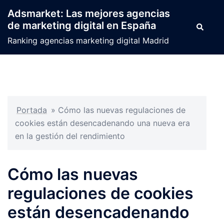
Saltar
Adsmarket: Las mejores agencias
al
de marketing digital en España
Buscar
contenido
Ranking agencias marketing digital Madrid
Portada
»
Cómo las nuevas regulaciones de
cookies están desencadenando una nueva era
en la gestión del rendimiento
Cómo las nuevas
regulaciones de cookies
están desencadenando