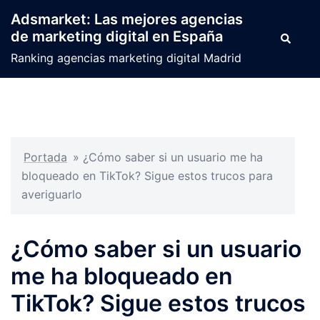
Saltar
Adsmarket: Las mejores agencias
al
de marketing digital en España
Buscar
contenido
Ranking agencias marketing digital Madrid
Portada
»
¿Cómo saber si un usuario me ha
bloqueado en TikTok? Sigue estos trucos para
averiguarlo
¿Cómo saber si un usuario
me ha bloqueado en
TikTok? Sigue estos trucos