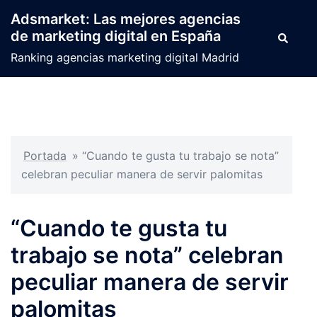
Saltar
Adsmarket: Las mejores agencias
al
de marketing digital en España
Buscar
contenido
Ranking agencias marketing digital Madrid
Portada
»
“Cuando te gusta tu trabajo se nota”
celebran peculiar manera de servir palomitas
“Cuando te gusta tu
trabajo se nota” celebran
peculiar manera de servir
palomitas