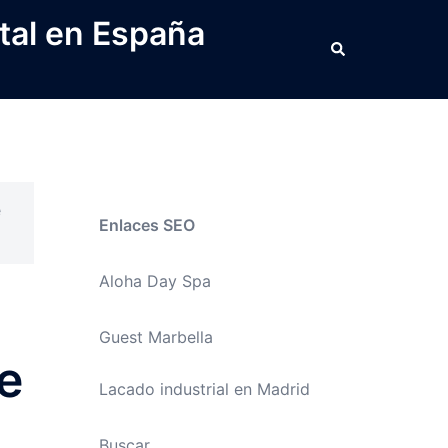
tal en España
Buscar
e
Enlaces SEO
Aloha Day Spa
Guest Marbella
ue
Lacado industrial en Madrid
Buscar