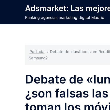
Saltar
Adsmarket: Las mejore
al
contenido
Ranking agencias marketing digital Madrid
Portada
»
Debate de «lunáticos» en Reddit
Samsung?
Debate de «lun
¿son falsas las
toman los móv