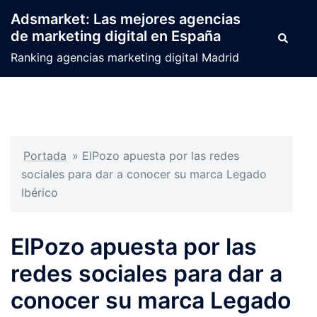
Saltar
Adsmarket: Las mejores agencias
al
de marketing digital en España
Buscar
contenido
Ranking agencias marketing digital Madrid
Portada
»
ElPozo apuesta por las redes
sociales para dar a conocer su marca Legado
Ibérico
ElPozo apuesta por las
redes sociales para dar a
conocer su marca Legado