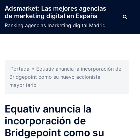
Saltar
Adsmarket: Las mejores agencias
al
de marketing digital en España
Buscar
contenido
Ranking agencias marketing digital Madrid
Portada
»
Equativ anuncia la incorporación de
Bridgepoint como su nuevo accionista
mayoritario
Equativ anuncia la
incorporación de
Bridgepoint como su