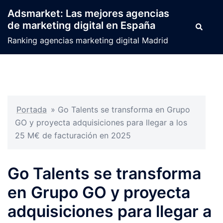
Saltar
Adsmarket: Las mejores agencias
al
de marketing digital en España
Buscar
contenido
Ranking agencias marketing digital Madrid
Portada
»
Go Talents se transforma en Grupo
GO y proyecta adquisiciones para llegar a los
25 M€ de facturación en 2025
Go Talents se transforma
en Grupo GO y proyecta
adquisiciones para llegar a