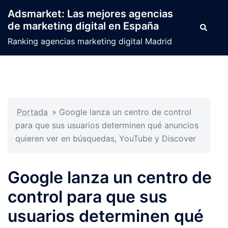
Saltar
Adsmarket: Las mejores agencias
al
de marketing digital en España
Buscar
contenido
Ranking agencias marketing digital Madrid
Portada
»
Google lanza un centro de control
para que sus usuarios determinen qué anuncios
quieren ver en búsquedas, YouTube y Discover
Google lanza un centro de
control para que sus
usuarios determinen qué