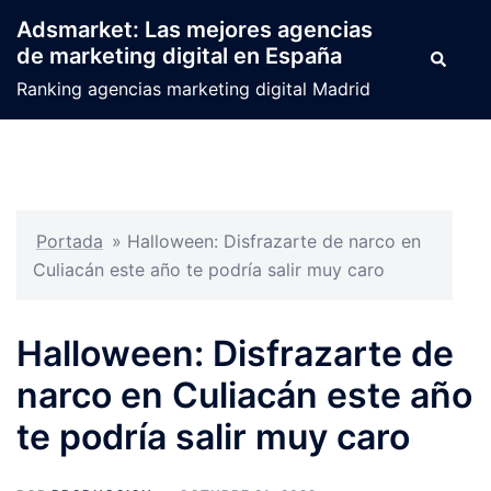
Saltar
Adsmarket: Las mejores agencias
al
de marketing digital en España
Buscar
contenido
Ranking agencias marketing digital Madrid
Portada
»
Halloween: Disfrazarte de narco en
Culiacán este año te podría salir muy caro
Halloween: Disfrazarte de
narco en Culiacán este año
te podría salir muy caro