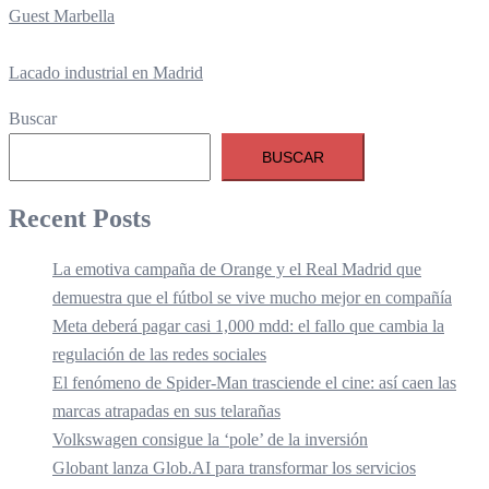
Guest Marbella
Lacado industrial en Madrid
Buscar
BUSCAR
Recent Posts
La emotiva campaña de Orange y el Real Madrid que
demuestra que el fútbol se vive mucho mejor en compañía
Meta deberá pagar casi 1,000 mdd: el fallo que cambia la
regulación de las redes sociales
El fenómeno de Spider-Man trasciende el cine: así caen las
marcas atrapadas en sus telarañas
Volkswagen consigue la ‘pole’ de la inversión
Globant lanza Glob.AI para transformar los servicios