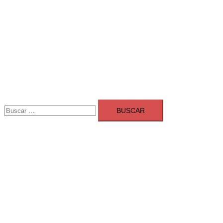
Buscar:
Adsmarket: Las mejores agencias 
Ranking agencias marketing digital Madrid
Cerrar
menú