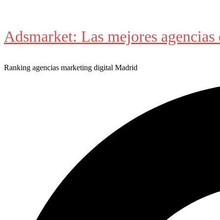
Saltar
al
Adsmarket: Las mejores agencias 
contenido
Ranking agencias marketing digital Madrid
Buscar