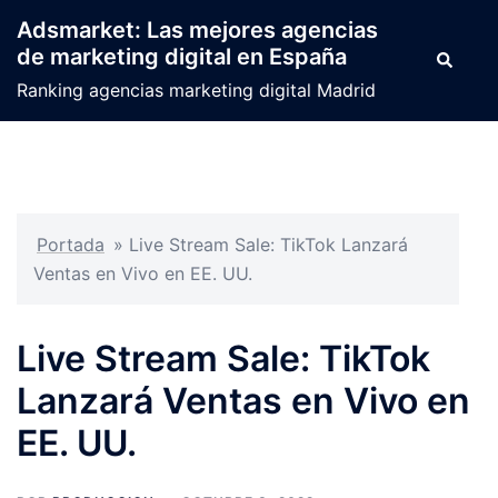
Saltar
Adsmarket: Las mejores agencias
al
de marketing digital en España
Buscar
contenido
Ranking agencias marketing digital Madrid
Portada
»
Live Stream Sale: TikTok Lanzará
Ventas en Vivo en EE. UU.
Live Stream Sale: TikTok
Lanzará Ventas en Vivo en
EE. UU.