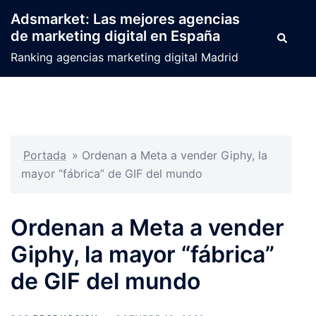
Saltar
Adsmarket: Las mejores agencias
al
de marketing digital en España
Buscar
contenido
Ranking agencias marketing digital Madrid
Portada
»
Ordenan a Meta a vender Giphy, la
mayor “fábrica” de GIF del mundo
Ordenan a Meta a vender
Giphy, la mayor “fábrica”
de GIF del mundo