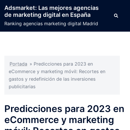
Saltar
Adsmarket: Las mejores agencias
al
de marketing digital en España
Buscar
contenido
Ranking agencias marketing digital Madrid
Portada
»
Predicciones para 2023 en
eCommerce y marketing móvil: Recortes en
gastos y redefinición de las inversiones
publicitarias
Predicciones para 2023 en
eCommerce y marketing