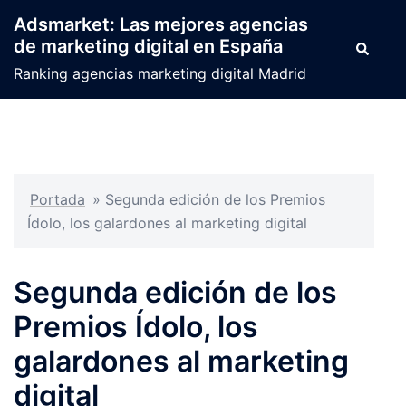
Saltar
Adsmarket: Las mejores agencias
al
de marketing digital en España
Buscar
contenido
Ranking agencias marketing digital Madrid
Portada
»
Segunda edición de los Premios
Ídolo, los galardones al marketing digital
Segunda edición de los
Premios Ídolo, los
galardones al marketing
digital