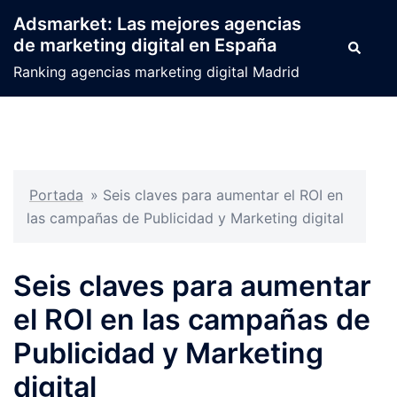
Saltar
Adsmarket: Las mejores agencias
al
de marketing digital en España
Buscar
contenido
Ranking agencias marketing digital Madrid
Portada
»
Seis claves para aumentar el ROI en
las campañas de Publicidad y Marketing digital
Seis claves para aumentar
el ROI en las campañas de
Publicidad y Marketing
digital