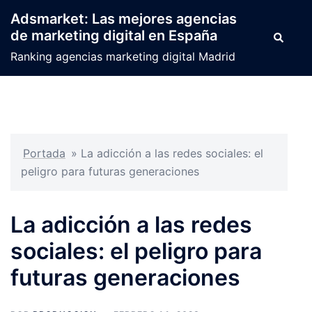
Saltar
Adsmarket: Las mejores agencias
al
de marketing digital en España
Buscar
contenido
Ranking agencias marketing digital Madrid
Portada
»
La adicción a las redes sociales: el
peligro para futuras generaciones
La adicción a las redes
sociales: el peligro para
futuras generaciones