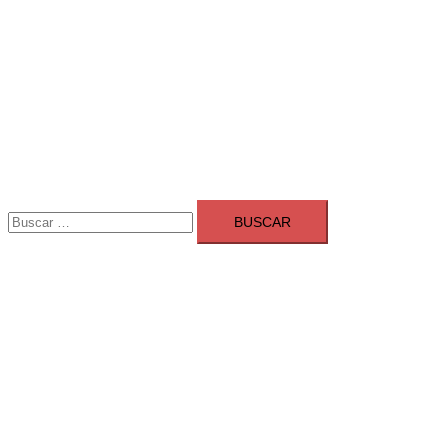
Buscar:
Adsmarket: Las mejores agencias 
Ranking agencias marketing digital Madrid
Cerrar
menú