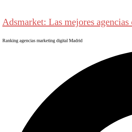
Saltar
al
Adsmarket: Las mejores agencias 
contenido
Ranking agencias marketing digital Madrid
Buscar