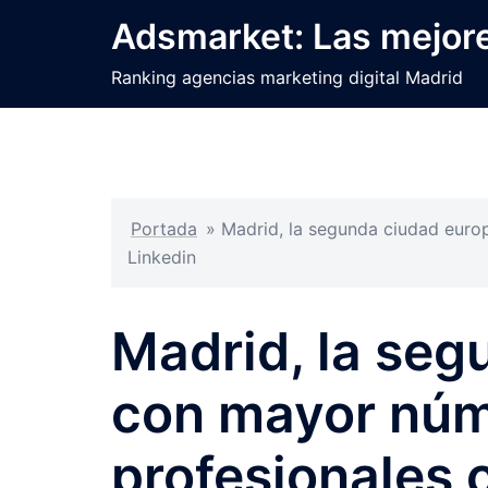
Saltar
Adsmarket: Las mejore
al
contenido
Ranking agencias marketing digital Madrid
Portada
»
Madrid, la segunda ciudad eur
Linkedin
Madrid, la seg
con mayor núm
profesionales 