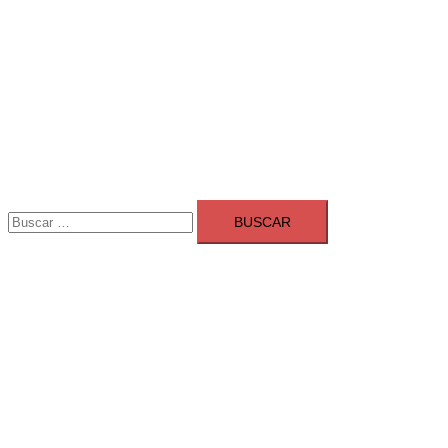
Buscar:
Adsmarket: Las mejores agencias 
Ranking agencias marketing digital Madrid
Cerrar
menú