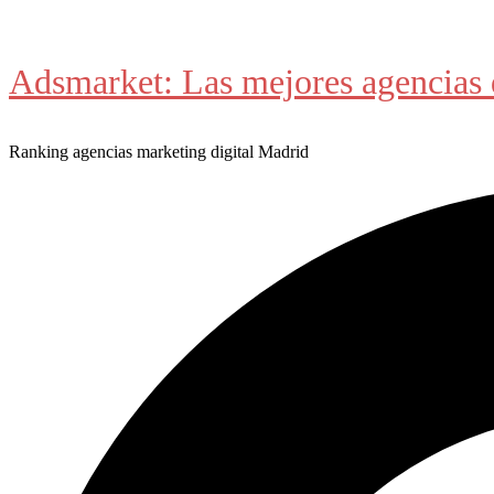
Saltar
al
Adsmarket: Las mejores agencias 
contenido
Ranking agencias marketing digital Madrid
Buscar